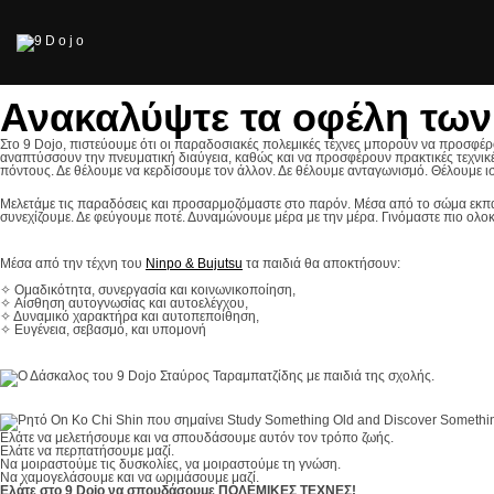
Ανακαλύψτε τα οφέλη των
Στo 9 Dojo, πιστεύουμε ότι οι παραδοσιακές πολεμικές τέχνες μπορούν να προσφέρ
αναπτύσσουν την πνευματική διαύγεια, καθώς και να προσφέρουν πρακτικές τεχνικές 
πόντους. Δε θέλουμε να κερδίσουμε τον άλλον. Δε θέλουμε ανταγωνισμό. Θέλουμε 
Μελετάμε τις παραδόσεις και προσαρμοζόμαστε στο παρόν. Μέσα από το σώμα εκπαι
συνεχίζουμε. Δε φεύγουμε ποτέ. Δυναμώνουμε μέρα με την μέρα. Γινόμαστε πιο ολ
Μέσα από την τέχνη του
Ninpo & Bujutsu
τα παιδιά θα αποκτήσουν:
✧ Ομαδικότητα, συνεργασία και κοινωνικοποίηση,
✧ Αίσθηση αυτογνωσίας και αυτοελέγχου,
✧ Δυναμικό χαρακτήρα και αυτοπεποίθηση,
✧ Ευγένεια, σεβασμό, και υπομονή
Ελάτε να μελετήσουμε και να σπουδάσουμε αυτόν τον τρόπο ζωής.
Ελάτε να περπατήσουμε μαζί.
Να μοιραστούμε τις δυσκολίες, να μοιραστούμε τη γνώση.
Να χαμογελάσουμε και να ωριμάσουμε μαζί.
Ελάτε στο 9 Dojo να σπουδάσουμε ΠΟΛΕΜΙΚΕΣ ΤΕΧΝΕΣ!