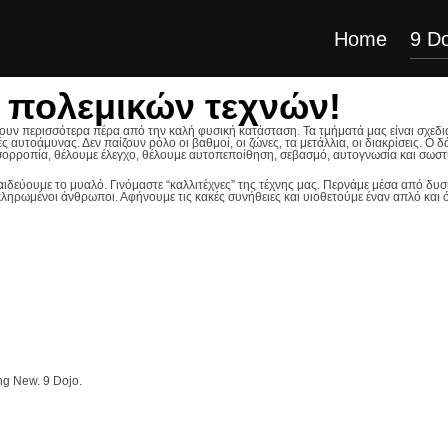
Home
9 Do
 πολεμικών τεχνών!
ουν περισσότερα πέρα από την καλή φυσική κατάσταση. Τα τμήματά μας είναι σχεδια
αυτοάμυνας. Δεν παίζουν ρόλο οι βαθμοί, οι ζώνες, τα μετάλλια, οι διακρίσεις. Ο δ
ισορροπία, θέλουμε έλεγχο, θέλουμε αυτοπεποίθηση, σεβασμό, αυτογνωσία και σωστ
δεύουμε το μυαλό. Γινόμαστε “καλλιτέχνες” της τέχνης μας. Περνάμε μέσα από δυσ
οκληρωμένοι άνθρωποι. Αφήνουμε τις κακές συνήθειες και υιοθετούμε έναν απλό κα