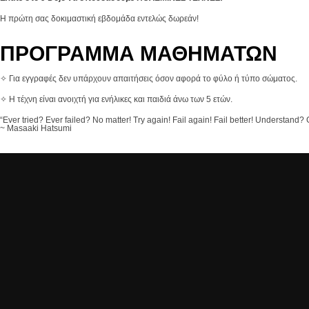
Η πρώτη σας δοκιμαστική εβδομάδα εντελώς δωρεάν!
ΠΡΟΓΡΑΜΜΑ ΜΑΘΗΜΑΤΩΝ
✧ Για εγγραφές δεν υπάρχουν απαιτήσεις όσον αφορά το φύλο ή τύπο σώματος.
✧ Η τέχνη είναι ανοιχτή για ενήλικες και παιδιά άνω των 5 ετών.
“Ever tried? Ever failed? No matter! Try again! Fail again! Fail better! Understand? 
~ Masaaki Hatsumi