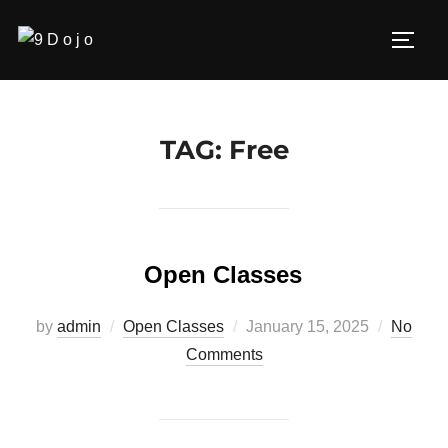
Skip
to
Toggl
content
TAG:
Free
Open Classes
Posted
by
admin
Open Classes
January 15, 2025
No
on
Comments