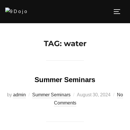
Skip
to
Toggl
content
TAG:
water
Summer Seminars
Posted
by
admin
Summer Seminars
August 30, 2024
No
on
Comments