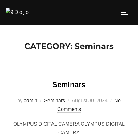
Skip
to
Toggl
content
CATEGORY:
Seminars
Seminars
Posted
by
admin
Seminars
August 30, 2024
No
on
Comments
OLYMPUS DIGITAL CAMERA OLYMPUS DIGITAL
CAMERA