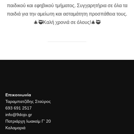
παιδικού και εφηβικού τμήματος. Συγχαρητήρια σε όλα τα
παιδιά για την αμείωτη και ασταμάτητη προσπάθεια τους.
🎄🥷Καλή χρονιά σε όλους!🎄🥷
Επικοινωνία
Ταραμπατζίδης Σταύρος
693 691 2517
info@9dojo.gr
Πατριάρχη Ιωακείμ Γ' 20
Καλαμαριά