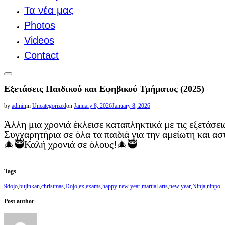
Τα νέα μας
Photos
Videos
Contact
Toggle
sidebar
Εξετάσεις Παιδικού και Εφηβικού Τμήματος (2025)
&
navigation
Posted
by
admin
in
Uncategorized
on
January 8, 2026
January 8, 2026
on
Άλλη μια χρονιά έκλεισε καταπληκτικά με τις εξετάσει
Συγχαρητήρια σε όλα τα παιδιά για την αμείωτη και α
🎄🥷Καλή χρονιά σε όλους!🎄🥷
Tags
9dojo
,
bujinkan
,
christmas
,
Dojo
,
ex
,
exams
,
happy new year
,
martial arts
,
new year
,
Ninja
,
ninpo
Post author