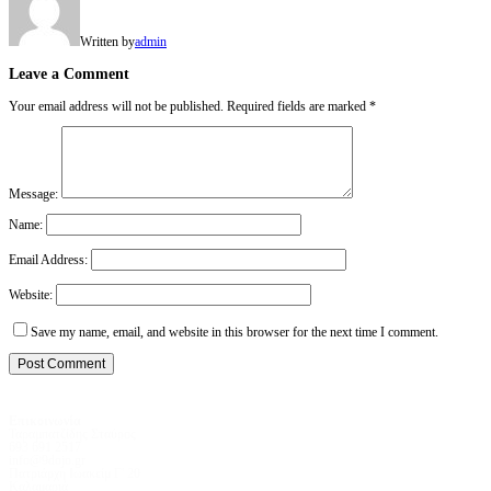
Written by
admin
Leave a Comment
Your email address will not be published.
Required fields are marked
*
Message:
Name:
Email Address:
Website:
Save my name, email, and website in this browser for the next time I comment.
Επικοινωνία
Ταραμπατζίδης Σταύρος
693 691 2517
info@9dojo.gr
Πατριάρχη Ιωακείμ Γ' 20
Καλαμαριά