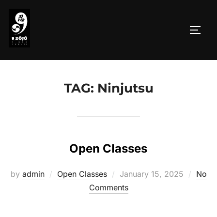
Skip
to
Toggl
content
TAG:
Ninjutsu
Open Classes
Posted
by
admin
Open Classes
January 15, 2025
No
on
Comments