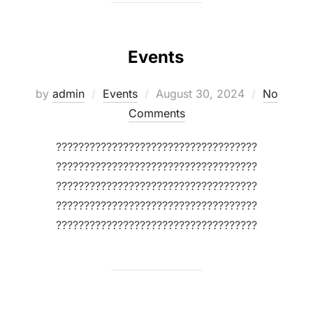
Events
Posted
by
admin
Events
August 30, 2024
No
on
Comments
????????????????????????????????????
????????????????????????????????????
????????????????????????????????????
????????????????????????????????????
????????????????????????????????????