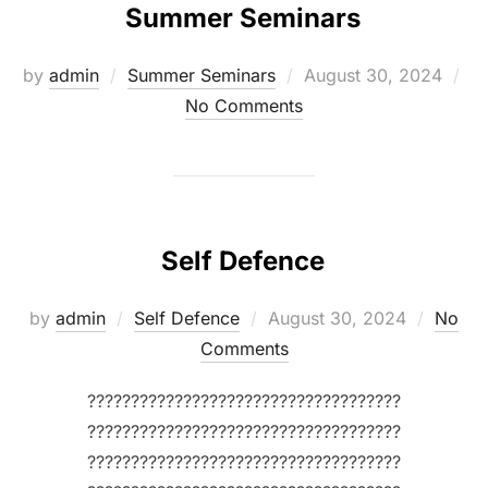
Summer Seminars
Posted
by
admin
Summer Seminars
August 30, 2024
on
No Comments
Self Defence
Posted
by
admin
Self Defence
August 30, 2024
No
on
Comments
????????????????????????????????????
????????????????????????????????????
????????????????????????????????????